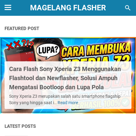
MAGELANG FLASHER
FEATURED POST
Cara Flash Sony Xperia Z3 Menggunakan
Flashtool dan Newflasher, Solusi Ampuh
Mengatasi Bootloop dan Lupa Pola
Sony Xperia Z3 merupakan salah satu smartphone flagship
Sony yang hingga saat i…
Read more
Cara
Flash
Sony
Xperia
LATEST POSTS
Z3
Menggunakan