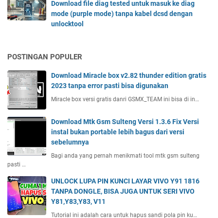
i
o
Download file diag tested untuk masuk ke diag
g
t
n
o
mode (purple mode) tanpa kabel dcsd dengan
m
e
)
g
unlocktool
o
5
t
l
d
d
a
e
e
a
n
s
(
POSTINGAN POPULER
n
p
a
p
R
a
m
Download Miracle box v2.82 thunder edition gratis
u
e
a
s
2023 tanpa error pasti bisa digunakan
r
d
u
u
p
m
Miracle box versi gratis danri GSMX_TEAM ini bisa di in…
t
n
l
i
h
g
e
N
Download Mtk Gsm Sulteng Versi 1.3.6 Fix Versi
d
m
o
instal bukan portable lebih bagus dari versi
e
o
t
sebelumnya
n
d
e
g
Bagi anda yang pernah menikmati tool mtk gsm sulteng
e
5
pasti …
a
)
P
n
t
r
UNLOCK LUPA PIN KUNCI LAYAR VIVO Y91 1816
s
a
o
TANPA DONGLE, BISA JUGA UNTUK SERI VIVO
p
n
T
Y81,Y83,Y83, V11
f
p
e
Tutorial ini adalah cara untuk hapus sandi pola pin ku…
l