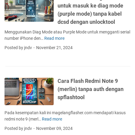
d
R
untuk masuk ke diag mode
g
f
e
t
(purple mode) tanpa kabel
i
d
e
l
dcsd dengan unlocktool
m
r
e
i
k
Menggunakan Diag Mode atau Purple Mode untuk mengganti serial
f
N
u
number iPhone den…
Read more
D
l
o
n
o
a
t
Posted by jndv
November 21, 2024
c
w
s
e
i
n
h
5
a
l
R
/
k
o
e
p
u
a
d
r
Cara Flash Redmi Note 9
n
d
m
o
(merlin) tanpa auth dengan
g
f
i
W
o
i
spflashtool
N
h
o
l
o
y
g
e
t
r
Pada kesempatan kali ini magelangflasher.com mendapati kasus
l
d
e
e
redmi note 9 (merl…
Read more
C
e
i
5
d
a
|
a
(
Posted by jndv
November 09, 2024
r
J
g
W