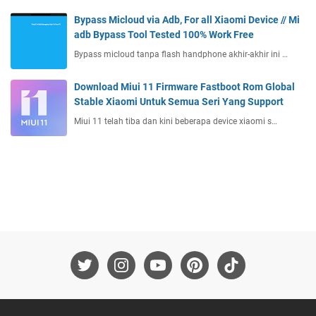
a
r
a
k
b
Bypass Micloud via Adb, For all Xiaomi Device // Mi
s
a
a
adb Bypass Tool Tested 100% Work Free
h
b
r
Bypass micloud tanpa flash handphone akhir-akhir ini …
t
e
u
o
l
Download Miui 11 Firmware Fastboot Rom Global
o
d
Stable Xiaomi Untuk Semua Seri Yang Support
l
c
s
Miui 11 telah tiba dan kini beberapa device xiaomi s…
d
d
e
n
g
a
n
u
n
l
o
c
k