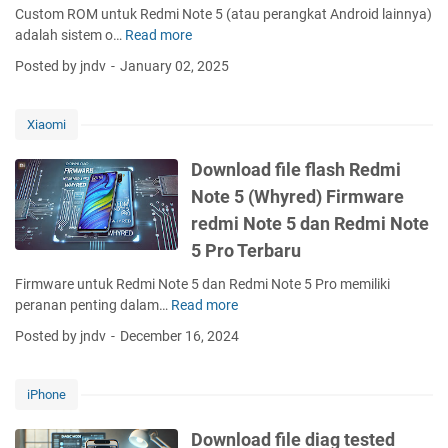
r
Custom ROM untuk Redmi Note 5 (atau perangkat Android lainnya)
p
adalah sistem o…
Read more
R
S
e
Posted by jndv
January 02, 2025
a
k
m
o
s
m
Xiaomi
u
e
n
n
Download file flash Redmi
g
d
Note 5 (Whyred) Firmware
|
a
B
redmi Note 5 dan Redmi Note
s
y
i
5 Pro Terbaru
p
C
a
Firmware untuk Redmi Note 5 dan Redmi Note 5 Pro memiliki
u
s
peranan penting dalam…
Read more
D
s
s
o
t
Posted by jndv
December 16, 2024
s
w
o
a
n
m
m
l
r
iPhone
s
o
o
u
a
m
Download file diag tested
n