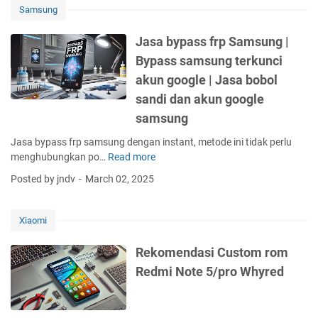
Samsung
Flashtool
dan
Jasa bypass frp Samsung |
Newflasher,
Solusi
Bypass samsung terkunci
Ampuh
akun google | Jasa bobol
Mengatasi
sandi dan akun google
Bootloop
samsung
dan
Lupa
Jasa bypass frp samsung dengan instant, metode ini tidak perlu
Pola
menghubungkan po…
Read more
J
a
Posted by jndv
March 02, 2025
s
a
b
Xiaomi
y
p
Rekomendasi Custom rom
a
Redmi Note 5/pro Whyred
s
s
f