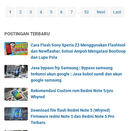
a
a
t
h
F
s
e
y
1
2
3
4
5
6
7
...
52
Next
Last
l
a
s
r
a
b
t
e
s
o
e
d
POSTINGAN TERBARU
h
b
d
)
R
o
u
F
Cara Flash Sony Xperia Z3 Menggunakan Flashtool
e
l
n
i
dan Newflasher, Solusi Ampuh Mengatasi Bootloop
d
s
t
r
dan Lupa Pola
m
a
u
m
i
n
k
w
Jasa bypass frp Samsung | Bypass samsung
N
d
m
a
terkunci akun google | Jasa bobol sandi dan akun
o
i
a
r
google samsung
t
d
s
e
e
a
Rekomendasi Custom rom Redmi Note 5/pro
u
r
9
n
Whyred
k
e
(
a
k
d
m
k
e
m
Download file flash Redmi Note 5 (Whyred)
e
u
d
i
Firmware redmi Note 5 dan Redmi Note 5 Pro
r
n
i
N
Terbaru
l
g
a
o